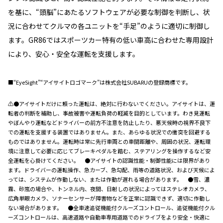
を基に、“頭脳”にあたるソフトウェアが必要な制御を判断し、状
況に合わせてクルマの各ユニットを“手足”のように適切に制御し
ます。GR86ではスポーツカー特有の低い車高に合わせた専用設計
により、安心・安全な運転を支援します。
■“EyeSight”“アイサイトロゴマーク”は株式会社SUBARUの登録商標です。
⚠●アイサイトだけに頼った運転は、絶対に行わないでください。アイサイトは、運
転者の判断を補助し、事故被害や運転負荷の軽減を目的としています。わき見運転
やぼんやり運転などドライバーの前方不注意を防止したり、悪天候時の視界不良下
での運転を支援する装置ではありません。また、あらゆる状況での衝突を回避する
ものではありません。運転時は常に先行車両との車間距離や、周囲の状況、運転環
境に注意して必要に応じてブレーキペダルを踏む、ステアリングを操作するなど安
全運転を心掛けてください。 ●アイサイトの認識性能・制御性能には限界があり
ます。ドライバーの運転操作、急カーブ、急勾配、雨等の道路状況、および天候によ
っては、システムが作動しない、または作動が遅れる場合があります。 ●雪、濃
霧、砂嵐の場合や、トンネル内、夜間、日射しの状況によってはステレオカメラ、
広角単眼カメラ、ソナーセンサーが障害物などを正常に認識できず、適切に作動し
ない場合があります。 ●全車速追従機能付クルーズコントロール、追従機能付クル
ーズコントロールは、高速道路や自動車専用道路でのドライブをより安全・快適に