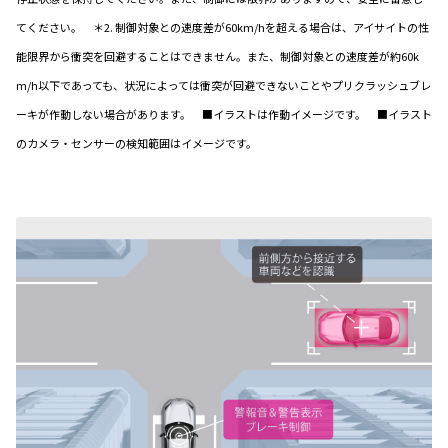
てください。 ＊2. 制御対象との速度差が60km/hを超える場合は、アイサイトの性
能限界から衝突を回避することはできません。また、制御対象との速度差が約60k
m/h以下であっても、状況によっては衝突が回避できないことやプリクラッシュブレ
ーキが作動しない場合があります。 ■イラストは作動イメージです。 ■イラスト
のカメラ・センサーの検知範囲はイメージです。