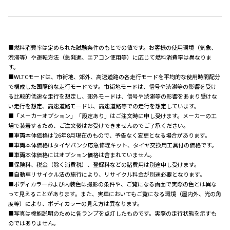
■燃料消費率は定められた試験条件のもとでの値です。お客様の使用環境（気象、
渋滞等）や運転方法（急発進、エアコン使用等）に応じて燃料消費率は異なりま
す。
■WLTCモードは、市街地、郊外、高速道路の各走行モードを平均的な使用時間配分
で構成した国際的な走行モードです。市街地モードは、信号や渋滞等の影響を受け
る比較的低速な走行を想定し、郊外モードは、信号や渋滞等の影響をあまり受けな
い走行を想定、高速道路モードは、高速道路等での走行を想定しています。
■「メーカーオプション」「設定あり」はご注文時に申し受けます。メーカーの工
場で装着するため、ご注文後はお受けできませんのでご了承ください。
■車両本体価格は’26年8月現在のもので、予告なく変更となる場合があります。
■車両本体価格はタイヤパンク応急修理キット、タイヤ交換用工具付の価格です。
■車両本体価格にはオプション価格は含まれていません。
■保険料、税金（除く消費税）、登録料などの諸費用は別途申し受けます。
■自動車リサイクル法の施行により、リサイクル料金が別途必要となります。
■ボディカラーおよび内装色は撮影の条件や、ご覧になる画面で実際の色とは異な
って見えることがあります。また、実車においてもご覧になる環境（屋内外、光の角
度等）により、ボディカラーの見え方は異なります。
■写真は機能説明のために各ランプを点灯したものです。実際の走行状態を示すも
のではありません。