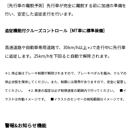
［先行車の離脱予測］先行車が完全に離脱する前に加速の準備を
行い、安定した追従走行を行います。
追従機能付クルーズコントロール［MT車に標準装備］
高速道路や自動車専用道路で、30km/h以上
で走行中に先行車
＊2
に追従します。25km/hを下回ると自動で解除されます。
＊1. 停止後はブレーキ制御が解除されますので、ブレーキペダルを踏み、クルマの
停止状態を保持してください。また、制御には限界がありますので、安全に留意し
てください。 ＊2. 車速の設定は必ず制限速度の範囲内で行ってください。 ■イ
ラストは作動イメージです。 ■イラストのセンサーの検知範囲はイメージです。
警報&お知らせ機能