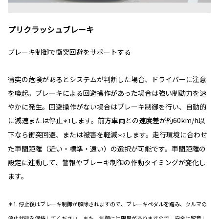
プリクラッシュブレーキ
ブレーキ制御で衝突回避をサポートする
衝突の危険があるとシステムが判断した場合、ドライバーに注意
を喚起。ブレーキによる回避操作があった場合は強い制動力を速
やかに発生。回避操作がない場合はブレーキ制御を行い、自動的
に減速または停止
します。前方車両との速度差が約60km/h以
＊1
下なら衝突回避、または被害を軽減
します。走行環境に合わせ
＊2
た車間距離（近い・標準・遠い）の選択が可能です。車間距離の
設定に連動して、警報やブレーキ制御の作動タイミングが変化し
ます。
＊1. 停止後はブレーキ制御が解除されますので、ブレーキペダルを踏み、クルマの
停止状態を保持してください。また、制御には限界がありますので、安全に留意し