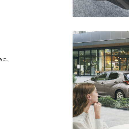
めに、
。