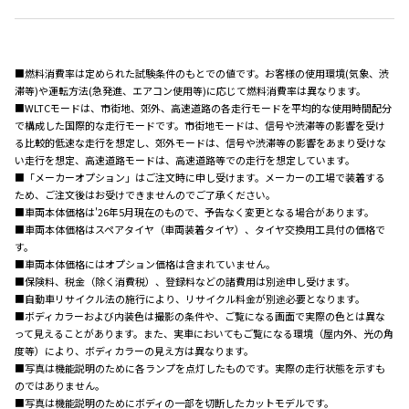
■燃料消費率は定められた試験条件のもとでの値です。お客様の使用環境(気象、渋
滞等)や運転方法(急発進、エアコン使用等)に応じて燃料消費率は異なります。
■WLTCモードは、市街地、郊外、高速道路の各走行モードを平均的な使用時間配分
で構成した国際的な走行モードです。市街地モードは、信号や渋滞等の影響を受け
る比較的低速な走行を想定し、郊外モードは、信号や渋滞等の影響をあまり受けな
い走行を想定、高速道路モードは、高速道路等での走行を想定しています。
■「メーカーオプション」はご注文時に申し受けます。メーカーの工場で装着する
ため、ご注文後はお受けできませんのでご了承ください。
■車両本体価格は'26年5月現在のもので、予告なく変更となる場合があります。
■車両本体価格はスペアタイヤ（車両装着タイヤ）、タイヤ交換用工具付の価格で
す。
■車両本体価格にはオプション価格は含まれていません。
■保険料、税金（除く消費税）、登録料などの諸費用は別途申し受けます。
■自動車リサイクル法の施行により、リサイクル料金が別途必要となります。
■ボディカラーおよび内装色は撮影の条件や、ご覧になる画面で実際の色とは異な
って見えることがあります。また、実車においてもご覧になる環境（屋内外、光の角
度等）により、ボディカラーの見え方は異なります。
■写真は機能説明のために各ランプを点灯したものです。実際の走行状態を示すも
のではありません。
■写真は機能説明のためにボディの一部を切断したカットモデルです。