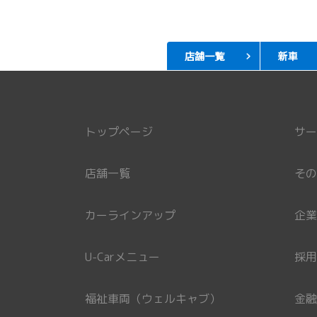
店舗一覧
新車
トップページ
サー
店舗一覧
その
カーラインアップ
企業
U-Carメニュー
採用
福祉車両（ウェルキャブ）
金融