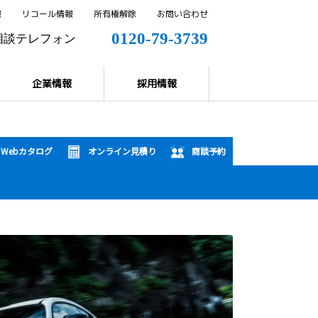
報
リコール情報
所有権解除
お問い合わせ
0120-79-3739
相談テレフォン
0144-57-8858
解除
企業情報
採用情報
Webカタログ
オンライン見積り
商談予約