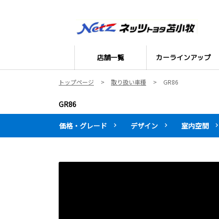
店舗一覧
カーラインアップ
トップページ
取り扱い車種
GR86
GR86
価格・グレード
デザイン
室内空間