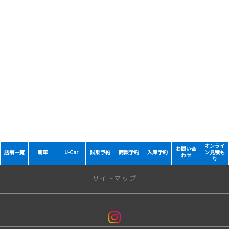
オンライ
お問い合
店舗一覧
新車
U-Car
試乗予約
商談予約
入庫予約
ン見積も
わせ
り
サイトマップ
トップページ