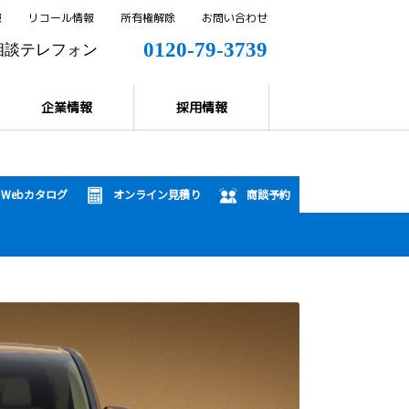
報
リコール情報
所有権解除
お問い合わせ
0120-79-3739
相談テレフォン
0144-57-8858
解除
企業情報
採用情報
Webカタログ
オンライン見積り
商談予約