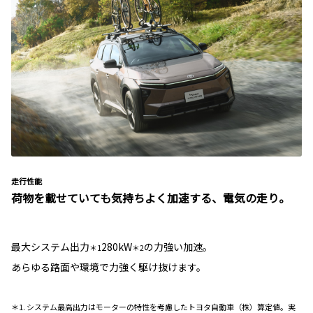
走行性能
荷物を載せていても気持ちよく加速する、電気の走り。
最大システム出力
280kW
の力強い加速。
＊1
＊2
あらゆる路面や環境で力強く駆け抜けます。
＊1. システム最高出力はモーターの特性を考慮したトヨタ自動車（株）算定値。実