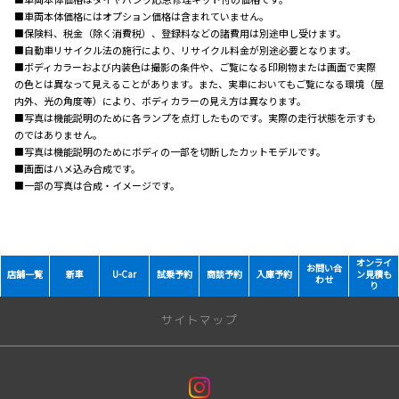
■車両本体価格にはオプション価格は含まれていません。
■保険料、税金（除く消費税）、登録料などの諸費用は別途申し受けます。
■自動車リサイクル法の施行により、リサイクル料金が別途必要となります。
■ボディカラーおよび内装色は撮影の条件や、ご覧になる印刷物または画面で実際
の色とは異なって見えることがあります。また、実車においてもご覧になる環境（屋
内外、光の角度等）により、ボディカラーの見え方は異なります。
■写真は機能説明のために各ランプを点灯したものです。実際の走行状態を示すも
のではありません。
■写真は機能説明のためにボディの一部を切断したカットモデルです。
■画面はハメ込み合成です。
■一部の写真は合成・イメージです。
オンライ
お問い合
店舗一覧
新車
U-Car
試乗予約
商談予約
入庫予約
ン見積も
わせ
り
サイトマップ
トップページ