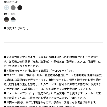
MONOTONE
TWOTONE
■写真はZ（4WD）。
■交流電力量消費率および一充電走行距離は定められた試験条件のもとでの値で
す。お客様の使用環境（気象、渋滞等）や運転方法（急発進、エアコン使用等）に
応じて値は大きく異なります。
■本諸元のモード走行における表示は、“WLTCモード”です。
■WLTCモードは、市街地、郊外、高速道路の各走行モードを平均的な使用時間配分
で構成した国際的な走行モードです。市街地モードは、信号や渋滞等の影響を受け
る比較的低速な走行を想定し、郊外モードは、信号や渋滞等の影響をあまり受けな
い走行を想定、高速道路モードは、高速道路等での走行を想定しています。
■「メーカーオプション」「設定あり」はご注文時に申し受けます。メーカーの工
場で装着するため、ご注文後はお受けできませんのでご了承ください。
■車両本体価格は'26年2月現在のもので、予告なく変更となる場合があります。
■車両本体価格はタイヤパンク応急修理キット付の価格です。