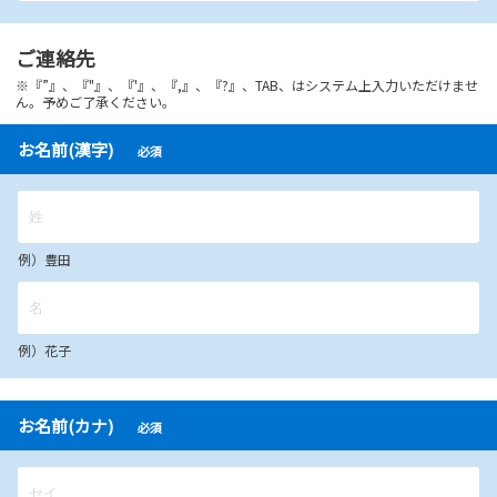
ご連絡先
※『”』、『"』、『'』、『,』、『?』、TAB、はシステム上入力いただけませ
ん。予めご了承ください。
お名前(漢字)
必須
例）豊田
例）花子
お名前(カナ)
必須