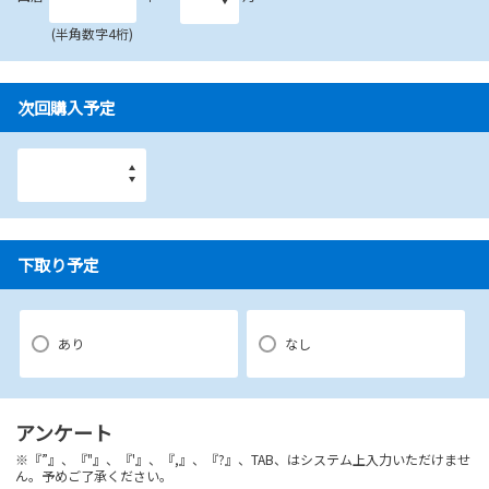
(半角数字4桁)
次回購入予定
下取り予定
あり
なし
アンケート
※『”』、『"』、『'』、『,』、『?』、TAB、はシステム上入力いただけませ
ん。予めご了承ください。