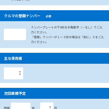
クルマの登録ナンバー
必須
ナンバープレートの下4桁を半角数字（－なし）でご入
力ください。
「登録」ナンバーが１～３桁の場合は「前に」０をご入
力ください。
主な使用者
次回車検予定
西暦
年
月