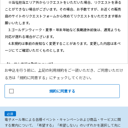
※当社担当エリア外からリクエストをいただいた場合、リクエストを承る
ことができない場合がございます。その場合、お手数ですが、お近くの販売
店のサイトのリクエストフォームから改めてリクエストをいただきます様お
願いいたします。
3.ゴールデンウィーク・夏季・年末年始など長期連休前後は、通常よりも
対応が遅れる場合がございます。
4.本規約は事前の告知なく変更することがあります。変更した内容は本ペ
ージにてご確認いただくものとします。
【2．個人情報の取扱について】
お申込を行う前に、上記の利用規約をご一読いただき、ご同意いただけ
1.当社ホームページ上に掲示する「プライバシー・ポリシー」に基づき、
る方は「規約に同意する」にチェックしてください。
適切に取り扱うものとします。
2.当社が取得したお客様の個人情報（本リクエストフォームよりご入力い
規約に同意する
ただいた氏名、住所、電話番号、メールアドレスを含む本リクエストの内
容、当ウェブサイトの閲覧情報）は、以下の目的で利用させていただきま
す。
(1)お申し込み頂いたリクエストに対応するにあたり必要な確認や連絡をす
必須
るため。
電子メール等による各種イベント・キャンペーンおよび商品・サービスに関
する案内について、「希望する」「希望しない」のいずれかを選択して先に
(2)本リクエストに関するお問い合わせやご要望に対し適切に対応をするた