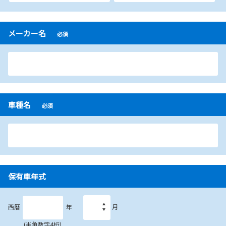
メーカー名
必須
車種名
必須
保有車年式
西暦
年
月
(半角数字4桁)