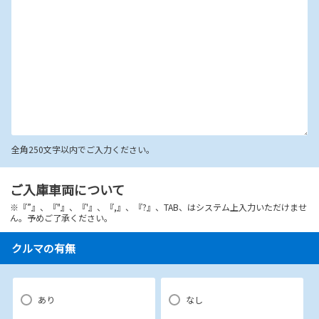
全角250文字以内でご入力ください。
ご入庫車両について
※『”』、『"』、『'』、『,』、『?』、TAB、はシステム上入力いただけませ
ん。予めご了承ください。
クルマの有無
あり
なし