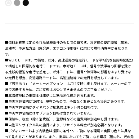
■燃料消費率は定められた試験条件のもとでの値です。お客様の使用環境（気象、
渋滞等）や運転方法（急発進、エアコン使用等）に応じて燃料消費率は異なりま
す。
■WLTCモードは、市街地、郊外、高速道路の各走行モードを平均的な使用時間配分
で構成した国際的な走行モードです。市街地モードは、信号や渋滞等の影響を受け
る比較的低速な走行を想定し、郊外モードは、信号や渋滞等の影響をあまり受けな
い走行を想定、高速道路モードは、高速道路等での走行を想定しています。
■「設定あり」「メーカーオプション」はご注文時に申し受けます。メーカーの工
場で装着するため、ご注文後はお受けできませんのでご了承ください。
■北海道地区の車両本体価格には寒冷地仕様が含まれます。
■車両本体価格は'26年6月現在のもので、予告なく変更となる場合があります。
■車両本体価格はタイヤパンク応急修理キット付の価格です。
■車両本体価格にはオプション価格は含まれていません。
■保険料、税金（除く消費税）、登録料などの諸費用は別途申し受けます。
■自動車リサイクル法の施行により、リサイクル料金が別途必要となります。
■ボディカラーおよび内装色は撮影の条件や、ご覧になる環境で実際の色とは異な
って見えることがあります。また、実車においてもご覧になる環境（屋内外、光の角