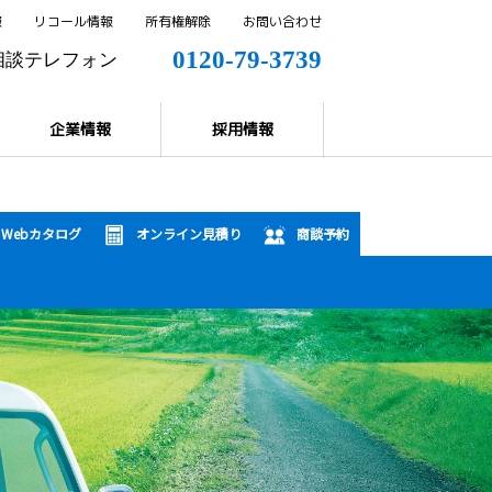
報
リコール情報
所有権解除
お問い合わせ
0120-79-3739
相談テレフォン
0144-57-8858
解除
企業情報
採用情報
Webカタログ
オンライン見積り
商談予約