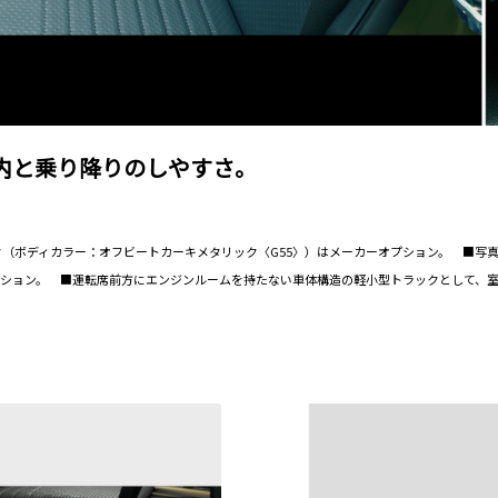
内と乗り降りのしやすさ。
ク（ボディカラー：オフビートカーキメタリック〈G55〉）はメーカーオプション。 ■写真
ション。 ■運転席前方にエンジンルームを持たない車体構造の軽小型トラックとして、室内幅