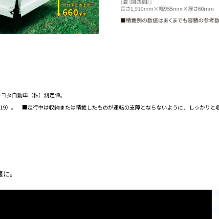
 トヨタ自動車（株）測定値。
〈W19〉。 ■走行中は収納または積載したものが運転の支障とならないように、しっかりと
適に。