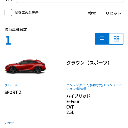
試乗車のみ表示
検索
リセット
該当車種台数
1
クラウン（スポーツ）
グレード
エンジンタイプ
/駆動方式/
トランスミッ
ション
/排気量
SPORT Z
ハイブリッド
E-Four
CVT
2.5L
カラー