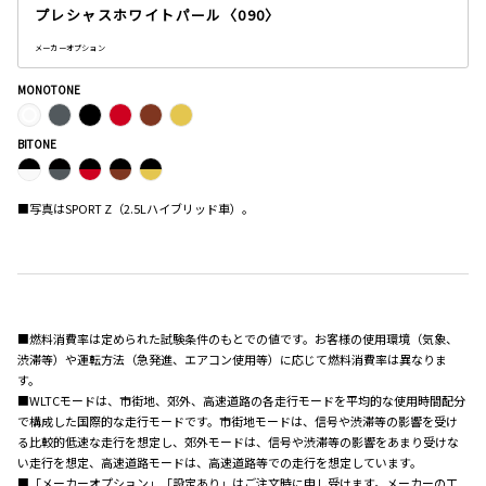
プレシャスホワイトパール〈090〉
メーカーオプション
MONOTONE
BITONE
■写真はSPORT Z（2.5Lハイブリッド車）。
■燃料消費率は定められた試験条件のもとでの値です。お客様の使用環境（気象、
渋滞等）や運転方法（急発進、エアコン使用等）に応じて燃料消費率は異なりま
す。
■WLTCモードは、市街地、郊外、高速道路の各走行モードを平均的な使用時間配分
で構成した国際的な走行モードです。市街地モードは、信号や渋滞等の影響を受け
る比較的低速な走行を想定し、郊外モードは、信号や渋滞等の影響をあまり受けな
い走行を想定、高速道路モードは、高速道路等での走行を想定しています。
■「メーカーオプション」「設定あり」はご注文時に申し受けます。メーカーの工