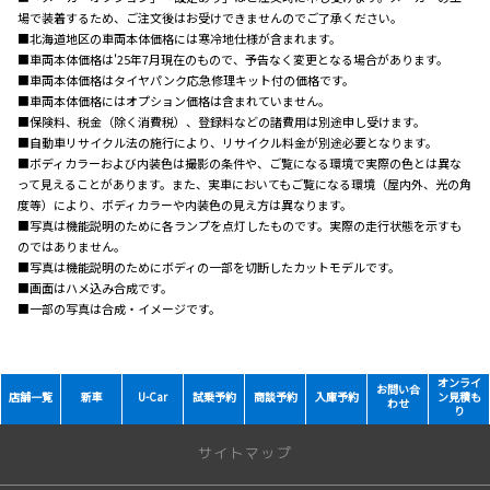
場で装着するため、ご注文後はお受けできませんのでご了承ください。
■北海道地区の車両本体価格には寒冷地仕様が含まれます。
■車両本体価格は'25年7月現在のもので、予告なく変更となる場合があります。
■車両本体価格はタイヤパンク応急修理キット付の価格です。
■車両本体価格にはオプション価格は含まれていません。
■保険料、税金（除く消費税）、登録料などの諸費用は別途申し受けます。
■自動車リサイクル法の施行により、リサイクル料金が別途必要となります。
■ボディカラーおよび内装色は撮影の条件や、ご覧になる環境で実際の色とは異な
って見えることがあります。また、実車においてもご覧になる環境（屋内外、光の角
度等）により、ボディカラーや内装色の見え方は異なります。
■写真は機能説明のために各ランプを点灯したものです。実際の走行状態を示すも
のではありません。
■写真は機能説明のためにボディの一部を切断したカットモデルです。
■画面はハメ込み合成です。
■一部の写真は合成・イメージです。
オンライ
お問い合
店舗一覧
新車
U-Car
試乗予約
商談予約
入庫予約
ン見積も
わせ
り
サイトマップ