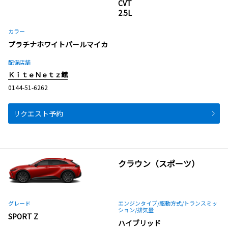
CVT
2.5L
カラー
プラチナホワイトパールマイカ
配備店舗
ＫｉｔｅＮｅｔｚ館
0144-51-6262
リクエスト予約
クラウン（スポーツ）
グレード
エンジンタイプ
/駆動方式/
トランスミッ
ション
/排気量
SPORT Z
ハイブリッド