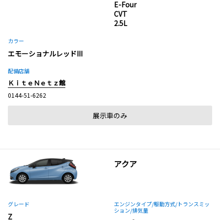
E-Four
CVT
2.5L
カラー
エモーショナルレッドIII
配備店舗
ＫｉｔｅＮｅｔｚ館
0144-51-6262
展示車のみ
アクア
グレード
エンジンタイプ
/駆動方式/
トランスミッ
ション
/排気量
Z