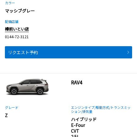
カラー
マッシブグレー
配備店舗
樽前いとい店
0144-72-3121
リクエスト予約
RAV4
グレード
エンジンタイプ
/駆動方式/
トランスミッ
ション
/排気量
Z
ハイブリッド
E-Four
CVT
2.5L