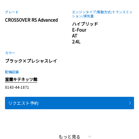
グレード
エンジンタイプ
/駆動方式/
トランスミッ
ション
/排気量
CROSSOVER RS Advanced
ハイブリッド
E-Four
AT
2.4L
カラー
ブラック×プレシャスレイ
配備店舗
室蘭キテネッツ館
0143-44-1871
リクエスト予約
もっと見る