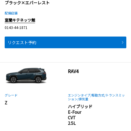
ブラック×エバーレスト
配備店舗
室蘭キテネッツ館
0143-44-1871
リクエスト予約
RAV4
グレード
エンジンタイプ
/駆動方式/
トランスミッ
ション
/排気量
Z
ハイブリッド
E-Four
CVT
2.5L