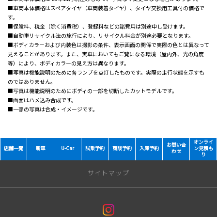
■車両本体価格はスペアタイヤ（車両装着タイヤ）、タイヤ交換用工具付の価格で
す。
■保険料、税金（除く消費税）、登録料などの諸費用は別途申し受けます。
■自動車リサイクル法の施行により、リサイクル料金が別途必要となります。
■ボディカラーおよび内装色は撮影の条件、表示画面の関係で実際の色とは異なって
見えることがあります。また、実車においてもご覧になる環境（屋内外、光の角度
等）により、ボディカラーの見え方は異なります。
■写真は機能説明のために各ランプを点灯したものです。実際の走行状態を示すも
のではありません。
■写真は機能説明のためにボディの一部を切断したカットモデルです。
■画面はハメ込み合成です。
■一部の写真は合成・イメージです。
オンライ
お問い合
店舗一覧
新車
U-Car
試乗予約
商談予約
入庫予約
ン見積も
わせ
り
サイトマップ
トップページ