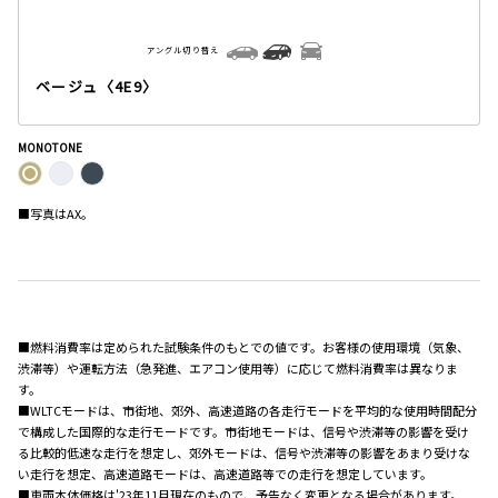
アングル切り替え
ベージュ〈4E9〉
MONOTONE
■写真はAX。
■燃料消費率は定められた試験条件のもとでの値です。お客様の使用環境（気象、
渋滞等）や運転方法（急発進、エアコン使用等）に応じて燃料消費率は異なりま
す。
■WLTCモードは、市街地、郊外、高速道路の各走行モードを平均的な使用時間配分
で構成した国際的な走行モードです。市街地モードは、信号や渋滞等の影響を受け
る比較的低速な走行を想定し、郊外モードは、信号や渋滞等の影響をあまり受けな
い走行を想定、高速道路モードは、高速道路等での走行を想定しています。
■車両本体価格は'23年11月現在のもので、予告なく変更となる場合があります。