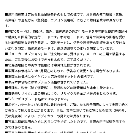
■燃料消費率は定められた試験条件のもとでの値です。お客様の使用環境（気象、
渋滞等）や運転方法（急発進、エアコン使用等）に応じて燃料消費率は異なりま
す。
■WLTCモードは、市街地、郊外、高速道路の各走行モードを平均的な使用時間配分
で構成した国際的な走行モードです。市街地モードは、信号や渋滞等の影響を受け
る比較的低速な走行を想定し、郊外モードは、信号や渋滞等の影響をあまり受けな
い走行を想定、高速道路モードは、高速道路等での走行を想定しています。
■「メーカーオプション」はご注文時に申し受けます。メーカーの工場で装着する
ため、ご注文後はお受けできませんので、ご了承ください。
■北海道地区の車両本体価格には寒冷地仕様が含まれます。
■車両本体価格は'25年5月現在のもので、予告なく変更となる場合があります。
■車両本体価格はタイヤパンク応急修理キット付の価格です。
■車両本体価格にはオプション価格は含まれていません。
■保険料、税金（除く消費税）、登録料などの諸費用は別途申し受けます。
■自動車リサイクル法の施行により、リサイクル料金が別途必要となります。
■“Z”、“X”はグレード名称ではありません。
■ボディカラーおよび内装色は撮影の条件、ご覧になる表示画面によって実際の色と
は異なって見えることがあります。また、実車においてもご覧になる環境（屋内外、
光の角度等）により、ボディカラーの見え方は異なります。
■写真は機能説明のために各ランプを点灯したものです。実際の走行状態を示すも
のではありません。
■写真は機能説明のためにボディの一部を切断したカットモデルです。