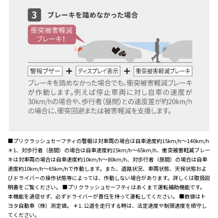
■プリクラッシュセーフティの警報は対車両の場合は自車速度約15km/h～140km/h
＊1、対歩行者（昼間）の場合は自車速度約15km/h～65km/h、衝突被害軽減ブレー
キは対車両の場合は自車速度約10km/h～80km/h、対歩行者（昼間）の場合は自車
速度約10km/h～65km/hで作動します。また、道路状況、車両状態、天候状態およ
びドライバーの操作状態等によっては、作動しない場合があります。詳しくは取扱説
明書をご覧ください。 ■プリクラッシュセーフティはあくまで運転補助機能です。
本機能を過信せず、必ずドライバーが責任を持って運転してください。 ■数値はト
ヨタ自動車（株）測定値。 ＊1. 公道を走行する時は、法定速度や制限速度を順守し
てください。