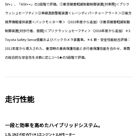
SV+」、「ASV++」の2段階で評価。①衝突被害軽減制動制御装置[対車両]＜プリク
ラッシュセーフティ＞②車線逸脱警報装置＜レーンディパーチャーアラート＞③後方
視界情報提供装置＜バックモニター等＞（2015年度から追加）④衝突被害軽減制動
制御装置[対歩行者、昼間]＜プリクラッシュセーフティ＞（2016年度から追加）＊3.
Toyota Safety Sense搭載およびバックカメラ装着車。＊4. 新・安全性能総合評価：
2011年度から導入された、衝突時の乗員保護性能と歩行者保護性能を合わせ、車両
の総合的な安全性を点数に応じ1～5★の5段階で評価。
走行性能
一段と効率を高めたハイブリッドシステム。
1.5L 1NZ-FXE VVT-i＊1エンジン＋1LMモーター