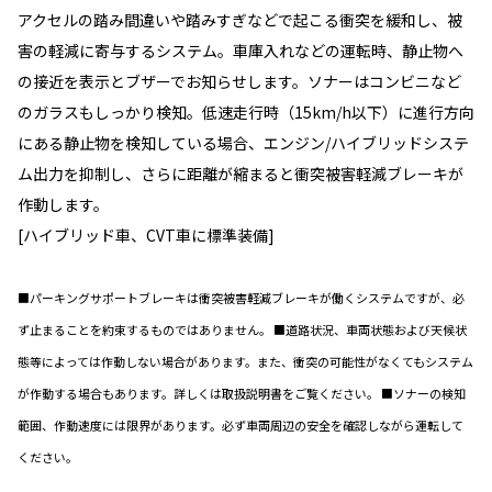
アクセルの踏み間違いや踏みすぎなどで起こる衝突を緩和し、被
害の軽減に寄与するシステム。車庫入れなどの運転時、静止物へ
の接近を表示とブザーでお知らせします。ソナーはコンビニなど
のガラスもしっかり検知。低速走行時（15km/h以下）に進行方向
にある静止物を検知している場合、エンジン/ハイブリッドシステ
ム出力を抑制し、さらに距離が縮まると衝突被害軽減ブレーキが
作動します。
[ハイブリッド車、CVT車に標準装備]
■パーキングサポートブレーキは衝突被害軽減ブレーキが働くシステムですが、必
ず止まることを約束するものではありません。 ■道路状況、車両状態および天候状
態等によっては作動しない場合があります。また、衝突の可能性がなくてもシステム
が作動する場合もあります。詳しくは取扱説明書をご覧ください。 ■ソナーの検知
範囲、作動速度には限界があります。必ず車両周辺の安全を確認しながら運転して
ください。