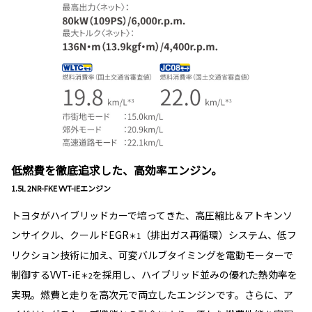
低燃費を徹底追求した、高効率エンジン。
1.5L 2NR-FKE VVT-iEエンジン
トヨタがハイブリッドカーで培ってきた、高圧縮比＆アトキンソ
ンサイクル、クールドEGR
（排出ガス再循環）システム、低フ
＊1
リクション技術に加え、可変バルブタイミングを電動モーターで
制御するVVT-iE
を採用し、ハイブリッド並みの優れた熱効率を
＊2
実現。燃費と走りを高次元で両立したエンジンです。さらに、ア