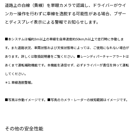
道路上の白線（黄線）を単眼カメラで認識し、ドライバーがウイ
ンカー操作を行わずに車線を逸脱する可能性がある場合、ブザー
とディスプレイ表示による警報でお知らせします。
■本システムは幅約3m以上の車線を自車速度約50km/h以上で走行時に作動しま
す。また道路状況、車両状態および天候状態等によっては、ご使用になれない場合が
あります。詳しくは取扱説明書をご覧ください。■レーンディパーチャーアラートは
あくまで運転補助機能です。本機能を過信せず、必ずドライバーが責任を持って運転
してください。
＊1. 車線逸脱警報。
■写真は作動イメージです。■写真のカメラ・レーダーの検知範囲はイメージです。
その他の安全性能