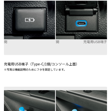
充電用
USB
端子（
Type-C/1
個
/
コンソール上面）
※
写真は機能説明のためにフタを固定しています。