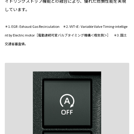
イドリングストップ機能との融合により、優れた燃費性能を実現
しています。
＊1. EGR : Exhaust Gas Recirculation ＊2. VVT-iE : Variable Valve Timing-intellige
nt by Electric motor［電動連続可変バルブタイミング機構＜吸気側＞］ ＊3. 国土
交通省審査値。