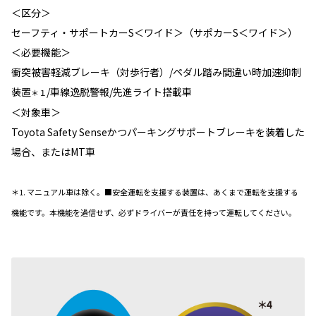
＜区分＞
セーフティ・サポートカーS＜ワイド＞（サポカーS＜ワイド＞）
＜必要機能＞
衝突被害軽減ブレーキ（対歩行者）/ペダル踏み間違い時加速抑制
装置
/車線逸脱警報/先進ライト搭載車
＊１
＜対象車＞
Toyota Safety Senseかつパーキングサポートブレーキを装着した
場合、またはMT車
＊1. マニュアル車は除く。■安全運転を支援する装置は、あくまで運転を支援する
機能です。本機能を過信せず、必ずドライバーが責任を持って運転してください。