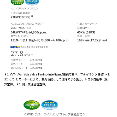
＊1. VVT-i : Variable Valve Timing-intelligent[連続可変バルブタイミング機構] ＊2.
エンジンとモーターにより、動力性能として発揮できる出力。トヨタ自動車（株）
算定値。 ＊3. 国土交通省審査値。