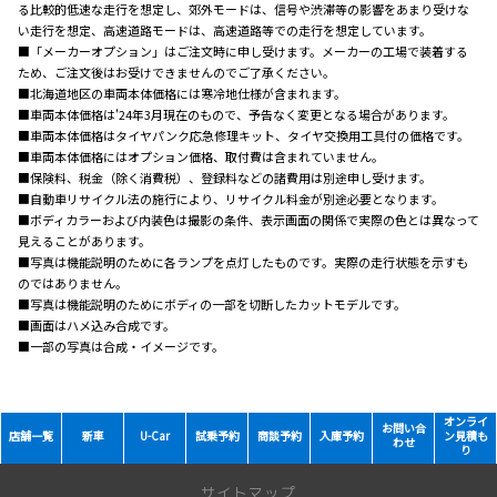
る比較的低速な走行を想定し、郊外モードは、信号や渋滞等の影響をあまり受けな
い走行を想定、高速道路モードは、高速道路等での走行を想定しています。
■「メーカーオプション」はご注文時に申し受けます。メーカーの工場で装着する
ため、ご注文後はお受けできませんのでご了承ください。
■北海道地区の車両本体価格には寒冷地仕様が含まれます。
■車両本体価格は'2
4
年
3
月現在のもので、予告なく変更となる場合があります。
■車両本体価格はタイヤパンク応急修理キット、タイヤ交換用工具付の価格です。
■車両本体価格にはオプション価格、取付費は含まれていません。
■保険料、税金（除く消費税）、登録料などの諸費用は別途申し受けます。
■自動車リサイクル法の施行により、リサイクル料金が別途必要となります。
■ボディカラーおよび内装色は撮影
の条件
、表示画面の関係で実際の色とは異なって
見えることがあります。
■写真は機能説明のために各ランプを点灯したものです。実際の走行状態を示すも
のではありません。
■写真は機能説明のためにボディの一部を切断したカットモデルです。
■画面はハメ込み合成です。
■一部の写真は合成・イメージです。
オンライ
お問い合
店舗一覧
新車
U-Car
試乗予約
商談予約
入庫予約
ン見積も
わせ
り
サイトマップ