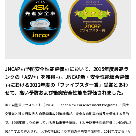
JNCAP
予防安全性能評価
において、2015年度最高ラ
＊1
＊2
ンクの「ASV+」を獲得
。JNCAP新・安全性能総合評価
＊3
における2012年度の「ファイブスター賞」受賞とあわ
＊4
せて、高い予防および衝突安全性能を評価されました。
＊1. 自動車アセスメント（JNCAP：Japan New Car Assessment Program）：国土
交通省と独立行政法人 自動車事故対策機構が、安全な自動車の普及を促進する目的
で、1995年度より公表している自動車安全情報。＊2. 予防安全性能評価：JNCAPに2
014年度より導入され、以下の項目により車両の予防安全性能を、2016年度から「A