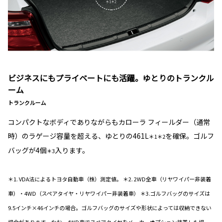
ビジネスにもプライベートにも活躍。ゆとりのトランクル
ーム
トランクルーム
コンパクトなボディでありながらもカローラ フィールダー（通常
時）のラゲージ容量を超える、ゆとりの461L
を確保。ゴルフ
＊1＊2
バッグが4個
入ります。
＊3
＊1. VDA法によるトヨタ自動車（株）測定値。 ＊2. 2WD全車（リヤワイパー非装着
車）・4WD（スペアタイヤ・リヤワイパー非装着車） ＊3.ゴルフバッグのサイズは
9.5インチ×46インチの場合。ゴルフバッグのサイズや形状によっては収納できない