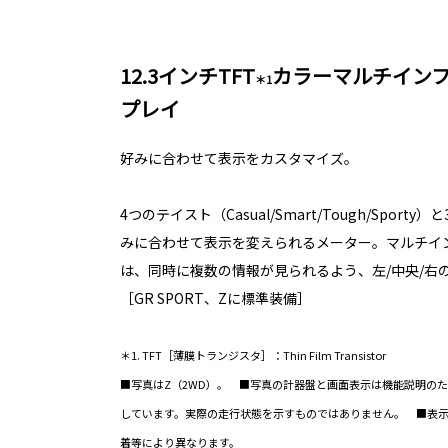
12.3インチTFT
カラーマルチイン
＊1
プレイ
好みに合わせて表示をカスタマイズ。
4つのテイスト（Casual/Smart/Tough/Spor
みに合わせて表示を変えられるメーター。マルチイ
は、同時に複数の情報が見られるよう、左/中央/右
［GR SPORT、Zに標準装備］
＊1. TFT［薄膜トランジスタ］：Thin Film Transistor
■写真はZ（2WD）。 ■写真の計器盤と画面表示は機能説明の
しています。実際の走行状態を示すものではありません。 ■表
着等により異なります。