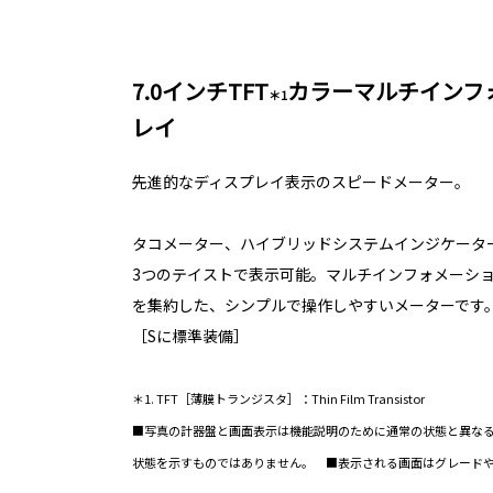
7.0インチTFT
カラーマルチインフ
＊1
レイ
先進的なディスプレイ表示のスピードメーター。
タコメーター、ハイブリッドシステムインジケーターを、Cas
3つのテイストで表示可能。マルチインフォメーシ
を集約した、シンプルで操作しやすいメーターです
［Sに標準装備］
＊1. TFT［薄膜トランジスタ］：Thin Film Transistor
■写真の計器盤と画面表示は機能説明のために通常の状態と異な
状態を示すものではありません。 ■表示される画面はグレード