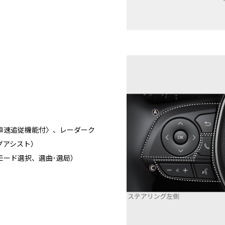
車速追従機能付〉、レーダーク
グアシスト）
モード選択、選曲･選局）